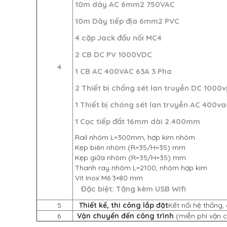
10m dây AC 6mm2 750VAC
10m Dây tiếp địa 6mm2 PVC
4 cặp Jack đấu nối MC4
2 CB DC PV 1000VDC
4
1 CB AC 400VAC 63A 3 Pha
2 Thiết bị chống sét lan truyền DC 1000v
1 Thiết bị chóng sét lan truyền AC 400va
1 Cọc tiếp đất 16mm dài 2.400mm
Rail nhôm L=300mm, hợp kim nhôm
Kẹp biên nhôm (R=35/H=35) mm
Kẹp giữa nhôm (R=35/H=35) mm
Thanh ray nhôm L=2100, nhôm hợp kim
Vít Inox M6.3×80 mm
Đặc biệt: Tặng kèm USB Wifi
5
Thiết kế, thi công lắp đặt
Kết nối hệ thống
6
Vận chuyển đến công trình
(miễn phí vận 