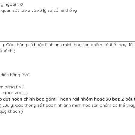
g ngoài trời
quan sát từ xa và xử lý sự cố hệ thống
u ý: Các thông số hoặc hình ảnh minh hoạ sản phẩm có thể thay đổi 
 khách )
điện bằng PVC.
ện bằng PVC.
, U=1000VDC…)
đặt hoàn chỉnh bao gồm: Thanh rail nhôm hoặc 30 baz Z bắt 
( Lưu ý: Các thông số hoặc hình ảnh minh hoạ sản phẩm có thể thay
 quý khách )