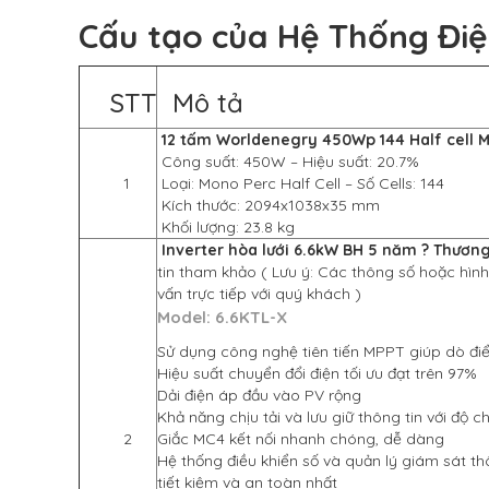
Cấu tạo của Hệ Thống Đi
STT
Mô tả
12 tấm Worldenegry 450Wp 144 Half cell M
Công suất: 450W – Hiệu suất: 20.7%
1
Loại: Mono Perc Half Cell – Số Cells: 144
Kích thước: 2094x1038x35 mm
Khối lượng: 23.8 kg
Inverter hòa lưới 6.6kW BH 5 năm ? Thương
tin tham khảo ( Lưu ý: Các thông số hoặc hình
vấn trực tiếp với quý khách )
Model: 6.6KTL-X
Sử dụng công nghệ tiên tiến MPPT giúp dò đi
Hiệu suất chuyển đổi điện tối ưu đạt trên 97%
Dải điện áp đầu vào PV rộng
Khả năng chịu tải và lưu giữ thông tin với độ c
2
Giắc MC4 kết nối nhanh chóng, dễ dàng
Hệ thống điều khiển số và quản lý giám sát thô
tiết kiệm và an toàn nhất