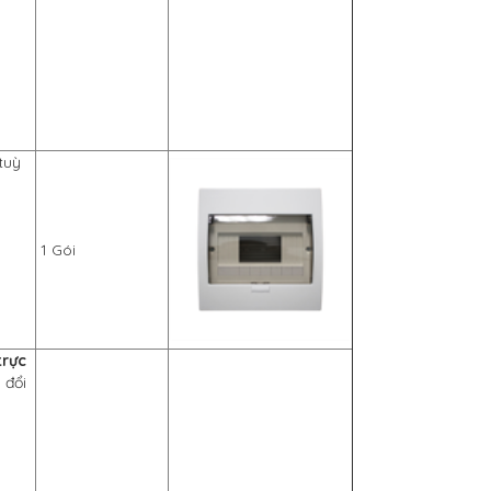
tuỳ
1 Gói
trực
 đổi