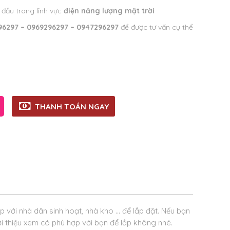
i đầu trong lĩnh vực
điện năng lượng mặt trời
96297 – 0969296297 – 0947296297
để được tư vấn cụ thể
THANH TOÁN NGAY
p với nhà dân sinh hoạt, nhà kho … để lắp đặt. Nếu bạn
i thiệu xem có phù hợp với bạn để lắp không nhé.