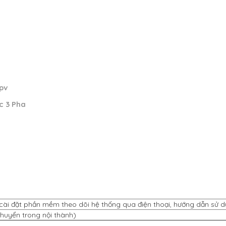
pv
c 3 Pha
, cài đặt phần mềm theo dõi hệ thống qua điện thoại, hướng dẫn sử 
chuyển trong nội thành)