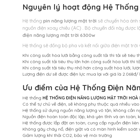
Nguyên lý hoạt động
Hệ Thống 
Hệ thống
pin năng lượng mặt trời
sẽ chuyển hóa ánh s
nguồn điện xoay chiều (AC) . Bộ chuyển đổi này được l
điện năng lượng mặt trời 6300w
Hệ thống sẽ đồng bộ pha và kết nối giữa điện mặt trời và
Khi công suất hòa lưới bằng công suất tải thì tải sẽ tiêu
Khi công suất tải tiêu thụ lớn hơn công suất hòa lưới thì t
Khi công suất tải tiêu thụ nhỏ hơn công suất hòa lưới, lư
Lượng điện dư sẽ được điện lực mua lại với giá là 2.068đ/
Ưu điểm của
Hệ Thống Điện Năn
Hệ thống
HỆ THỐNG ĐIỆN NĂNG LƯỢNG MẶT TRỜI HOÀ 
Có thể tự chủ về điện, sẽ không phụ thuộc quá nhiều vào 
Hệ thống sử dụng nguồn năng lượng vô tận, không cần ngu
Nguồn điện hoàn toàn độc lập, khá yên tĩnh và an toàn, 
Hệ thống được lắp đặt an toàn, cung cấp nguồn điện liên t
Không gây cháy nổ, điện giật và có màn hình kiểm soát 
Giảm lượng khí thải CO2, bảo vệ môi trường