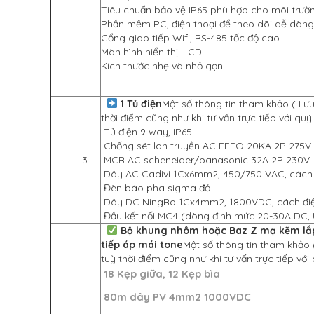
Tiêu chuẩn bảo vệ IP65 phù hợp cho môi trườn
Phần mềm PC, điện thoại để theo dõi dễ dàng 
Cổng giao tiếp Wifi, RS-485 tốc độ cao.
Màn hình hiển thị: LCD
Kích thước nhẹ và nhỏ gọn
1 Tủ điện
Một số thông tin tham khảo ( Lư
thời điểm cũng như khi tư vấn trực tiếp với quý
Tủ điện 9 way, IP65
Chống sét lan truyền AC FEEO 20KA 2P 275V
3
MCB AC scheneider/panasonic 32A 2P 230V
Dây AC Cadivi 1Cx6mm2, 450/750 VAC, cách 
Đèn báo pha sigma đỏ
Dây DC NingBo 1Cx4mm2, 1800VDC, cách đi
Đầu kết nối MC4 (dòng định mức 20-30A DC
Bộ khung nhôm hoặc Baz Z mạ kẽm lắp 
tiếp áp mái tone
Một số thông tin tham khảo 
tuỳ thời điểm cũng như khi tư vấn trực tiếp với
18 Kẹp giữa, 12 Kẹp bìa
80m dây PV 4mm2 1000VDC