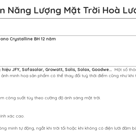
ện Năng Lượng Mặt Trời Hoà Lư
ono Crystalline BH 12 năm
 hiệu JFY, Sofasolar, Growatt, Solis, Solax, Goodwe…
Một số th
 ảnh minh hoạ sản phẩm có thể thay đổi tuỳ thời điểm cũng như khi 
ểm công suất tùy theo cường độ ánh sáng mặt trời.
hính xác cao.
ng minh tự động, ngắt khi trời tối hoặc khi không có điện lưới đảm b