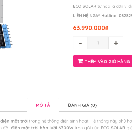
ECO SOLAR
tự hào là đơn vị đ
LIÊN HỆ NGAY
Hotline:
08282
63.990.000
₫
-
+
THÊM VÀO GIỎ HÀNG
MÔ TẢ
ĐÁNH GIÁ (0)
g
điện mặt trờ
i trong hệ thống điện sinh hoạt. Hệ thống này phù hợ
ắp đặt
điện mặt trời hòa lưới 6300W
trọn gói của
ECO SOLAR
giớ