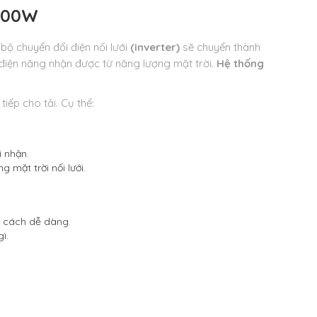
6300W
ộ chuyển đổi điện nối lưới
(inverter)
sẽ chuyển thành
 điện năng nhận được từ năng lượng mặt trời.
Hệ thống
iếp cho tải. Cụ thể:
i nhận.
 mặt trời nối lưới.
ột cách dễ dàng.
ì.