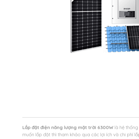
Lắp đặt điện năng lượng mặt trời 6300W
là hệ thốn
muốn lắp đặt thì tham khảo qua các lợi ích và chi phí l