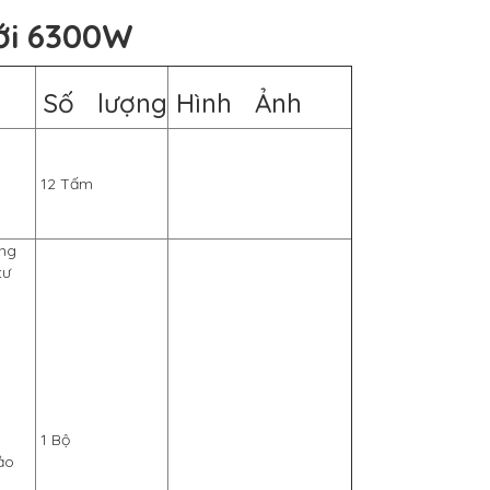
ới 6300W
Số lượng
Hình Ảnh
12 Tấm
ông
tư
1 Bộ
ảo