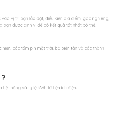
vào vị trí bạn lắp đặt, điều kiện địa điểm, góc nghiêng,
 bạn được định vị để có kết quả tốt nhất có thể.
iện, các tấm pin mặt trời, bộ biến tần và các thành
 ?
hệ thống và tỷ lệ kWh từ tiện ích điện.