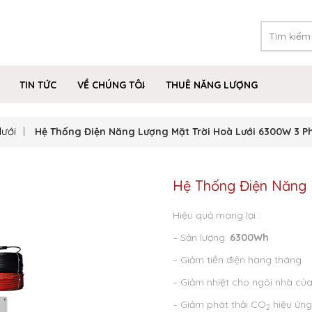
TIN TỨC
VỀ CHÚNG TÔI
THUÊ NĂNG LƯỢNG
lưới
Hệ Thống Điện Năng Lượng Mặt Trời Hoà Lưới 6300W 3 P
Hệ Thống Điện Năng 
Hiệu quả mang lại :
– Sản lượng:
6300Wh
– Giảm tiền điện hàng tháng
– Giảm nhiệt cho ngôi nhà củ
– Giảm phát thải CO
hiệu ứng
2