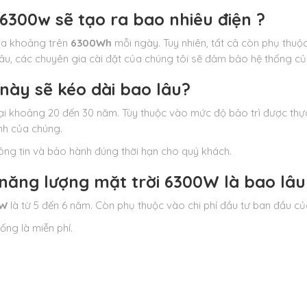
 6300w sẽ tạo ra bao nhiêu điện ?
ra khoảng trên
6300Wh
mỗi ngày. Tuy nhiên, tất cả còn phụ thuộc 
đâu, các chuyên gia cài đặt của chúng tôi sẽ đảm bảo hệ thống của
này sẽ kéo dài bao lâu?
i khoảng 20 đến 30 năm. Tùy thuộc vào mức độ bảo trì được thực h
nh của chúng.
ng tin và bảo hành đúng thời hạn cho quý khách.
 năng lượng mặt trời 6300W là bao lâu
0W
là từ 5 đến 6 năm. Còn phụ thuộc vào chi phí đầu tư ban đầu của 
ống là miễn phí.