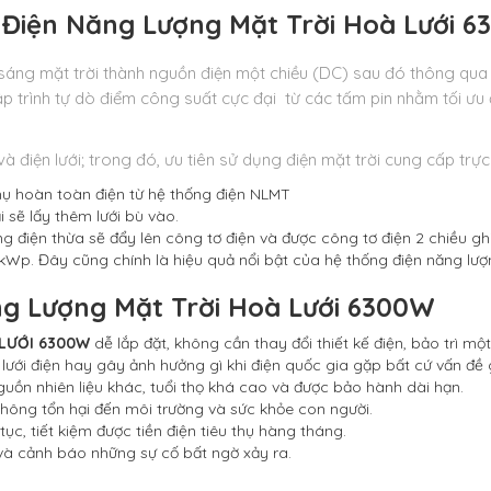
Điện Năng Lượng Mặt Trời Hoà Lưới 
áng mặt trời thành nguồn điện một chiều (DC) sau đó thông qua b
ập trình tự dò điểm công suất cực đại từ các tấm pin nhằm tối ưu
 điện lưới; trong đó, ưu tiên sử dụng điện mặt trời cung cấp trực t
 thụ hoàn toàn điện từ hệ thống điện NLMT
ải sẽ lấy thêm lưới bù vào.
ợng điện thừa sẽ đẩy lên công tơ điện và được công tơ điện 2 chiều gh
 kWp. Đây cũng chính là hiệu quả nổi bật của hệ thống điện năng lượng
g Lượng Mặt Trời Hoà Lưới 6300W
LƯỚI 6300W
dễ lắp đặt, không cần thay đổi thiết kế điện, bảo trì m
lưới điện hay gây ảnh hưởng gì khi điện quốc gia gặp bất cứ vấn đề g
ồn nhiên liệu khác, tuổi thọ khá cao và được bảo hành dài hạn.
không tổn hại đến môi trường và sức khỏe con người.
ục, tiết kiệm được tiền điện tiêu thụ hàng tháng.
và cảnh báo những sự cố bất ngờ xảy ra.