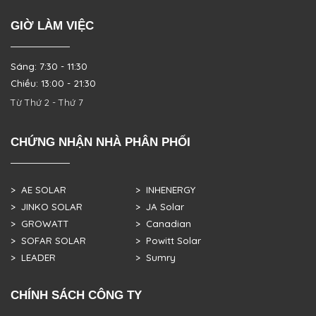
GIỜ LÀM VIỆC
Sáng: 7:30 - 11:30
Chiều: 13:00 - 21:30
Từ Thứ 2 - Thứ 7
CHỨNG NHẬN NHÀ PHÂN PHỐI
> AE SOLAR
> INHENERGY
> JINKO SOLAR
> JA Solar
> GROWATT
> Canadian
> SOFAR SOLAR
> Powitt Solar
> LEADER
> Sumry
CHÍNH SÁCH CÔNG TY