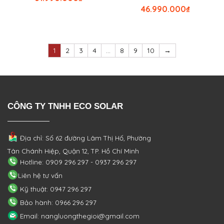
46.990.000
₫
1
2
3
4
…
8
9
10
→
CÔNG TY TNHH ECO SOLAR
Địa chỉ: Số 62 đường Lâm Thị Hố, Phường
Tân Chánh Hiệp, Quận 12, TP. Hồ Chí Minh
Hotline: 0909 296 297 - 0937 296 297
Liên hệ tư vấn
Kỹ thuật: 0947 296 297
Bảo hành: 0966 296 297
Email: nangluongthegioi@gmail.com