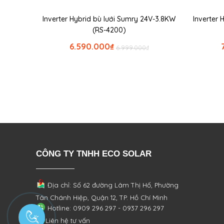
Inverter Hybrid bù lưới Sumry 24V-3.8KW
Inverter
(RS-4200)
6.590.000
₫
6.999.000
₫
CÔNG TY TNHH ECO SOLAR
Địa chỉ: Số 62 đường Lâm Thị Hố, Phường
Tân Chánh Hiệp, Quận 12, TP. Hồ Chí Minh
Hotline: 0909 296 297 - 0937 296 297
Liên hệ tư vấn