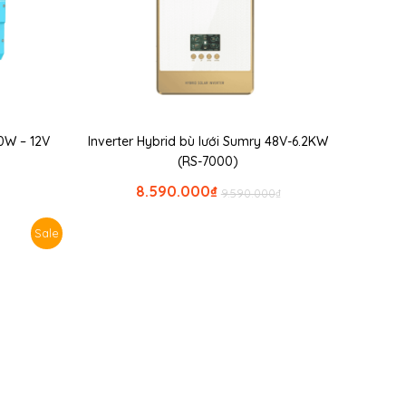
0W – 12V
Inverter Hybrid bù lưới Sumry 48V-6.2KW
(RS-7000)
8.590.000
₫
9.590.000
₫
Sale