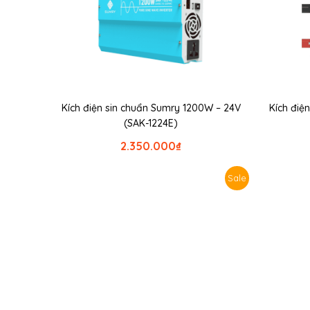
Kích điện sin chuẩn Sumry 1200W – 24V
Kích điệ
(SAK-1224E)
2.350.000
₫
Sale