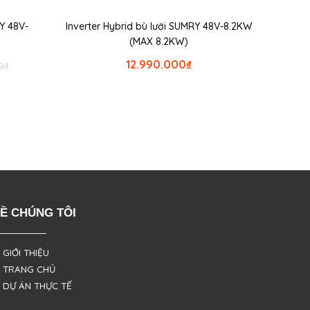
RY 48V-
Inverter Hybrid bù lưới SUMRY 48V-8.2KW
(MAX 8.2KW)
12.990.000
₫
0
₫
Ề CHÚNG TÔI
 GIỚI THIỆU
 TRANG CHỦ
 DỰ ÁN THỰC TẾ