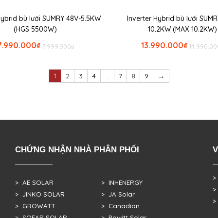
 Hybrid bù lưới SUMRY 48V-5.5KW
Inverter Hybrid bù lưới SUM
(HGS 5500W)
10.2KW (MAX 10.2KW)
7.990.000
₫
13.990.000
₫
7.999.000
₫
14.990.00
1
2
3
4
…
7
8
9
→
CHỨNG NHẬN NHÀ PHÂN PHỐI
V
>
> AE SOLAR
> INHENERGY
>
> JINKO SOLAR
> JA Solar
>
> GROWATT
> Canadian
> SOFAR SOLAR
> Powitt Solar