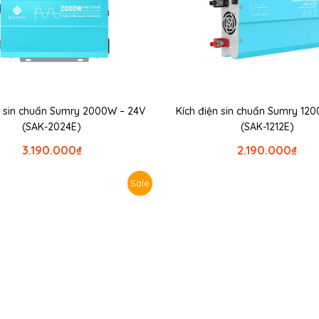
n sin chuẩn Sumry 2000W – 24V
Kích điện sin chuẩn Sumry 120
(SAK-2024E)
(SAK-1212E)
3.190.000
₫
2.190.000
₫
Sale