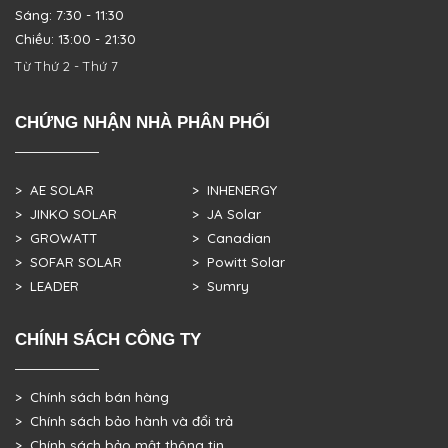
Sáng: 7:30 - 11:30
Chiều: 13:00 - 21:30
Từ Thứ 2 - Thứ 7
CHỨNG NHẬN NHÀ PHÂN PHỐI
> AE SOLAR
> INHENERGY
> JINKO SOLAR
> JA Solar
> GROWATT
> Canadian
> SOFAR SOLAR
> Powitt Solar
> LEADER
> Sumry
CHÍNH SÁCH CÔNG TY
> Chính sách bán hàng
> Chính sách bảo hành và đổi trả
> Chính sách bảo mật thông tin