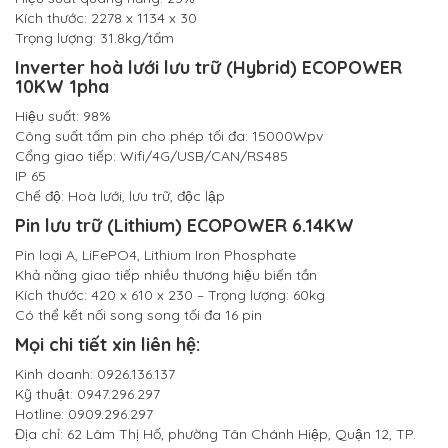
Kích thước: 2278 x 1134 x 30
Trọng lượng: 31.8kg/tấm
Inverter hoà lưới lưu trữ (Hybrid) ECOPOWER
10KW 1pha
Hiệu suất: 98%
Công suất tấm pin cho phép tối đa: 15000Wpv
Cổng giao tiếp: Wifi/4G/USB/CAN/RS485
IP 65
Chế độ: Hoà lưới, lưu trữ, độc lập
Pin lưu trữ (Lithium) ECOPOWER 6.14KW
Pin loại A, LiFePO4, Lithium Iron Phosphate
Khả năng giao tiếp nhiều thương hiệu biến tần
Kích thước: 420 x 610 x 230 – Trọng lượng: 60kg
Có thể kết nối song song tối đa 16 pin
Mọi chi tiết xin liên hệ:
Kinh doanh: 0926.136.137
Kỹ thuật: 0947.296.297
Hotline: 0909.296.297
Địa chỉ: 62 Lâm Thị Hố, phường Tân Chánh Hiệp, Quận 12, TP.