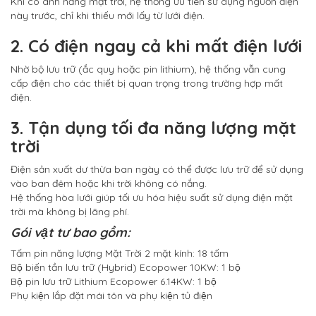
Khi có ánh nắng mặt trời, hệ thống ưu tiên sử dụng nguồn điện
này trước, chỉ khi thiếu mới lấy từ lưới điện.
2. Có điện ngay cả khi mất điện lưới
Nhờ bộ lưu trữ (ắc quy hoặc pin lithium), hệ thống vẫn cung
cấp điện cho các thiết bị quan trọng trong trường hợp mất
điện.
3. Tận dụng tối đa năng lượng mặt
trời
Điện sản xuất dư thừa ban ngày có thể được lưu trữ để sử dụng
vào ban đêm hoặc khi trời không có nắng.
Hệ thống hòa lưới giúp tối ưu hóa hiệu suất sử dụng điện mặt
trời mà không bị lãng phí.
Gói vật tư bao gồm:
Tấm pin năng lượng Mặt Trời 2 mặt kính: 18 tấm
Bộ biến tần lưu trữ (Hybrid) Ecopower 10KW: 1 bộ
Bộ pin lưu trữ Lithium Ecopower 6.14KW: 1 bộ
Phụ kiện lắp đặt mái tôn và phụ kiện tủ điện