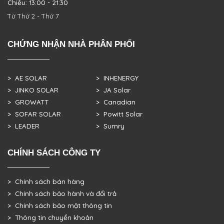
Chiều: 13:00 - 21:30
Từ Thứ 2 - Thứ 7
CHỨNG NHẬN NHÀ PHÂN PHỐI
> AE SOLAR
> INHENERGY
> JINKO SOLAR
> JA Solar
> GROWATT
> Canadian
> SOFAR SOLAR
> Powitt Solar
> LEADER
> Sumry
CHÍNH SÁCH CÔNG TY
> Chính sách bán hàng
> Chính sách bảo hành và đổi trả
> Chính sách bảo mật thông tin
> Thông tin chuyển khoản