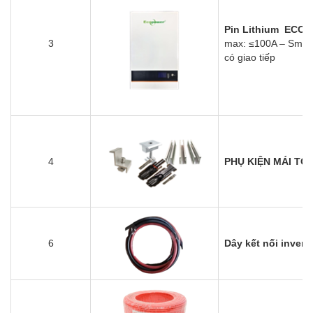
Pin Lithium ECO
3
max: ≤100A
– Smart 
có giao tiếp
4
PHỤ KIỆN MÁI TÔ
6
Dây kết nối invert