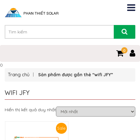
0
0
Trang chủ
Sản phẩm được gắn thẻ “wifi JFY”
WIFI JFY
Hiển thị kết quả duy nhất
Sale