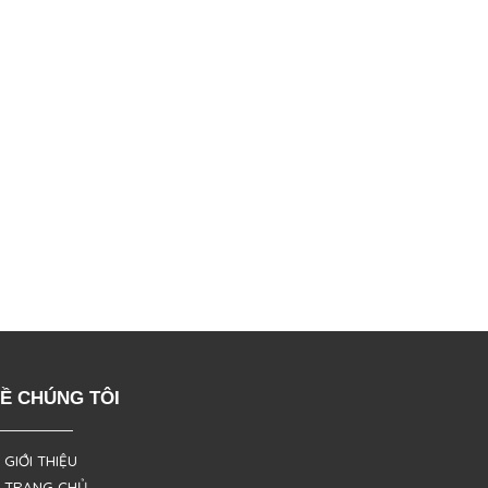
Ề CHÚNG TÔI
 GIỚI THIỆU
 TRANG CHỦ