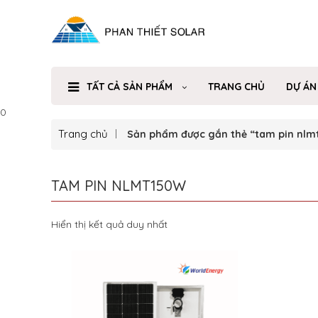
TẤT CẢ SẢN PHẨM
TRANG CHỦ
DỰ ÁN
0
Trang chủ
Sản phẩm được gắn thẻ “tam pin nlm
TAM PIN NLMT150W
Hiển thị kết quả duy nhất