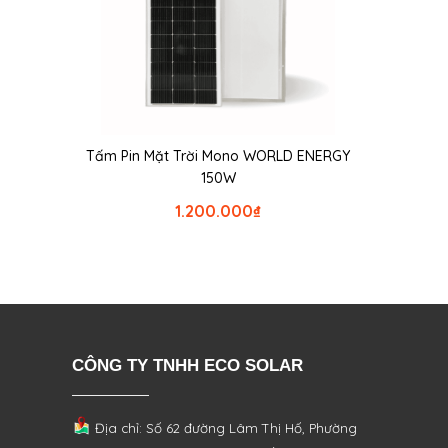
Tấm Pin Mặt Trời Mono WORLD ENERGY
150W
1.200.000
₫
CÔNG TY TNHH ECO SOLAR
Địa chỉ: Số 62 đường Lâm Thị Hố, Phường