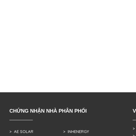
CHỨNG NHẬN NHÀ PHÂN PHỐI
V
>
> AE SOLAR
> INHENERGY
>