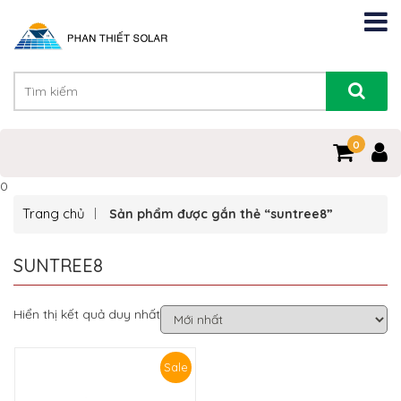
0
0
Trang chủ
Sản phẩm được gắn thẻ “suntree8”
SUNTREE8
Hiển thị kết quả duy nhất
Sale