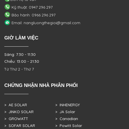
Kỹ thuật: 0947 296 297
Bảo hành: 0966 296 297
Email: nangluongthegioi@gmail.com
GIỜ LÀM VIỆC
Sáng: 7:30 - 11:30
Chiều: 13:00 - 21:30
Từ Thứ 2 - Thứ 7
CHỨNG NHẬN NHÀ PHÂN PHỐI
> AE SOLAR
> INHENERGY
> JINKO SOLAR
> JA Solar
> GROWATT
> Canadian
> SOFAR SOLAR
> Powitt Solar