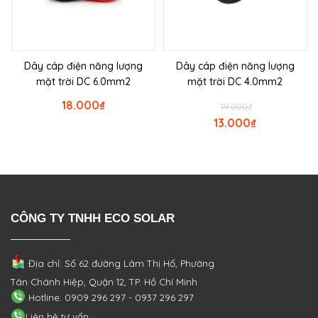
Dây cáp điện năng lượng
Dây cáp điện năng lượng
mặt trời DC 6.0mm2
mặt trời DC 4.0mm2
18.000
₫
19.000
₫
13.000
₫
CÔNG TY TNHH ECO SOLAR
Địa chỉ: Số 62 đường Lâm Thị Hố, Phường
Tân Chánh Hiệp, Quận 12, TP. Hồ Chí Minh
Hotline: 0909 296 297 - 0937 296 297
Liên hệ tư vấn