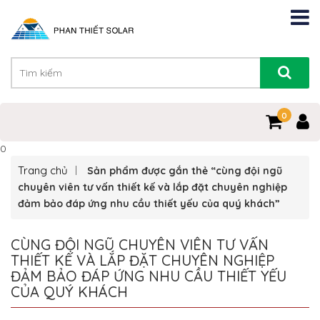
0
0
Trang chủ
Sản phẩm được gắn thẻ “cùng đội ngũ
chuyên viên tư vấn thiết kế và lắp đặt chuyên nghiệp
đảm bảo đáp ứng nhu cầu thiết yếu của quý khách”
CÙNG ĐỘI NGŨ CHUYÊN VIÊN TƯ VẤN
THIẾT KẾ VÀ LẮP ĐẶT CHUYÊN NGHIỆP
ĐẢM BẢO ĐÁP ỨNG NHU CẦU THIẾT YẾU
CỦA QUÝ KHÁCH