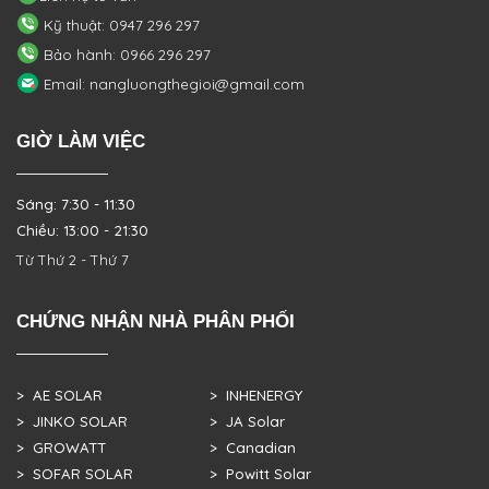
Kỹ thuật: 0947 296 297
Bảo hành: 0966 296 297
Email: nangluongthegioi@gmail.com
GIỜ LÀM VIỆC
Sáng: 7:30 - 11:30
Chiều: 13:00 - 21:30
Từ Thứ 2 - Thứ 7
CHỨNG NHẬN NHÀ PHÂN PHỐI
> AE SOLAR
> INHENERGY
> JINKO SOLAR
> JA Solar
> GROWATT
> Canadian
> SOFAR SOLAR
> Powitt Solar