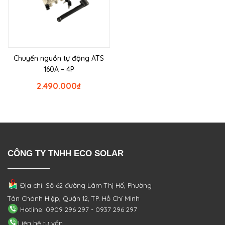
Chuyển nguồn tự động ATS
160A – 4P
2.490.000
₫
CÔNG TY TNHH ECO SOLAR
Địa chỉ: Số 62 đường Lâm Thị Hố, Phường
Tân Chánh Hiệp, Quận 12, TP. Hồ Chí Minh
Hotline: 0909 296 297 - 0937 296 297
Liên hệ tư vấn