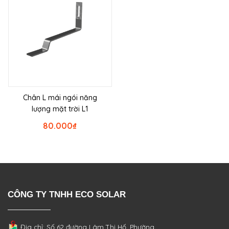
Chân L mái ngói năng
lượng mặt trời L1
80.000
₫
CÔNG TY TNHH ECO SOLAR
Địa chỉ: Số 62 đường Lâm Thị Hố, Phường