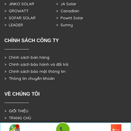
> JINKO SOLAR
> JA Solar
> GROWATT
> Canadian
> SOFAR SOLAR
> Powitt Solar
> LEADER
> Sumry
CHÍNH SÁCH CÔNG TY
> Chính sách bán hàng
> Chính sách bảo hành và đổi trả
> Chính sách bảo mật thông tin
> Thông tin chuyển khoản
VỀ CHÚNG TÔI
> GIỚI THIỆU
> TRANG CHỦ
> DỰ ÁN THỰC TẾ