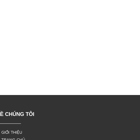
Ề CHÚNG TÔI
 GIỚI THIỆU
 TRANG CHỦ