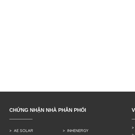
CHỨNG NHẬN NHÀ PHÂN PHỐI
V
>
> AE SOLAR
> INHENERGY
>