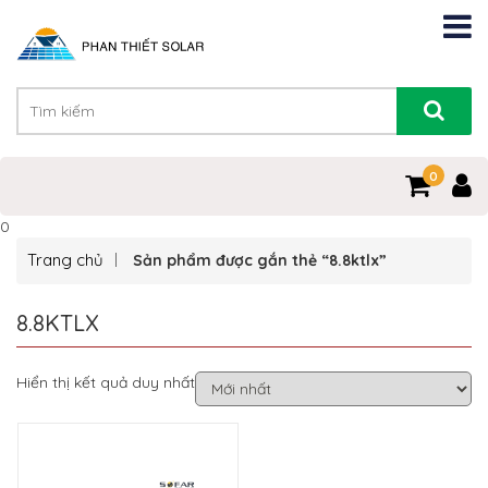
0
0
Trang chủ
Sản phẩm được gắn thẻ “8.8ktlx”
8.8KTLX
Hiển thị kết quả duy nhất