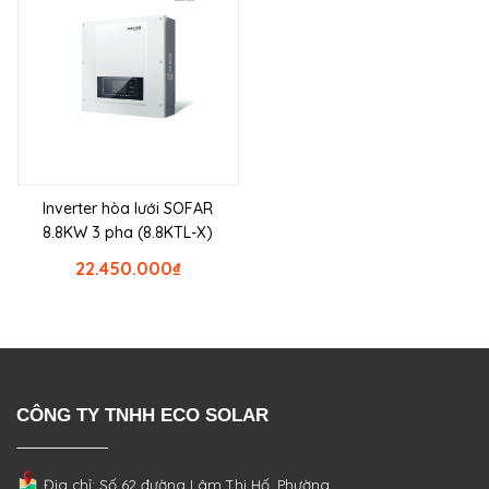
Inverter hòa lưới SOFAR
8.8KW 3 pha (8.8KTL-X)
22.450.000
₫
CÔNG TY TNHH ECO SOLAR
Địa chỉ: Số 62 đường Lâm Thị Hố, Phường