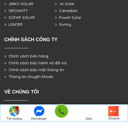
> JINKO SOLAR
> JA Solar
> GROWATT
> Canadian
> SOFAR SOLAR
> Powitt Solar
> LEADER
> Sumry
CHÍNH SÁCH CÔNG TY
> Chính sách bán hàng
> Chính sách bảo hành và đổi trả
> Chính sách bảo mật thông tin
> Thông tin chuyển khoản
VỀ CHÚNG TÔI
> GIỚI THIỆU
> TRANG CHỦ
Shopee
Tìm Đường
Messenger
Zalo
> DỰ ÁN THỰC TẾ
Đến Công Ty
Gọi điện