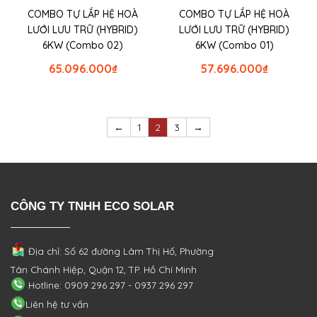
COMBO TỰ LẮP HỆ HOÀ
COMBO TỰ LẮP HỆ HOÀ
LƯỚI LƯU TRỮ (HYBRID)
LƯỚI LƯU TRỮ (HYBRID)
6KW (Combo 02)
6KW (Combo 01)
65.096.000
₫
57.696.000
₫
←
1
2
3
→
CÔNG TY TNHH ECO SOLAR
Địa chỉ: Số 62 đường Lâm Thị Hố, Phường
Tân Chánh Hiệp, Quận 12, TP. Hồ Chí Minh
Hotline: 0909 296 297 - 0937 296 297
Liên hệ tư vấn