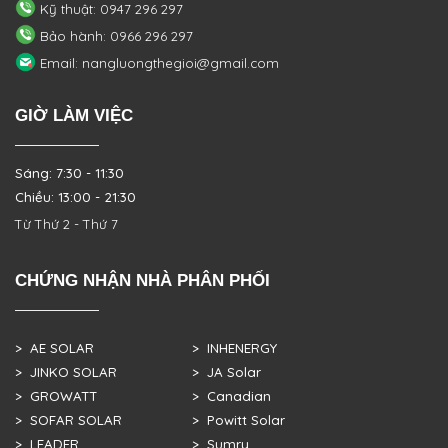
Kỹ thuật: 0947 296 297
Bảo hành: 0966 296 297
Email: nangluongthegioi@gmail.com
GIỜ LÀM VIỆC
Sáng: 7:30 - 11:30
Chiều: 13:00 - 21:30
Từ Thứ 2 - Thứ 7
CHỨNG NHẬN NHÀ PHÂN PHỐI
> AE SOLAR
> INHENERGY
> JINKO SOLAR
> JA Solar
> GROWATT
> Canadian
> SOFAR SOLAR
> Powitt Solar
> LEADER
> Sumry