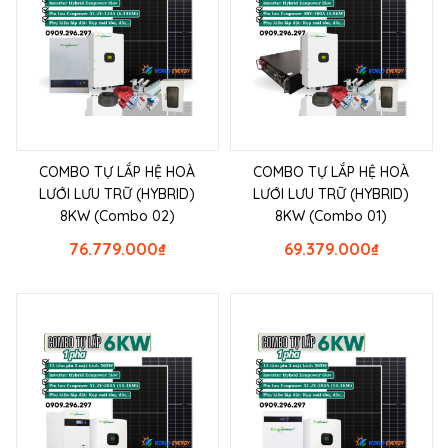
COMBO TỰ LẮP HỆ HOÀ
COMBO TỰ LẮP HỆ HOÀ
LƯỚI LƯU TRỮ (HYBRID)
LƯỚI LƯU TRỮ (HYBRID)
8KW (Combo 02)
8KW (Combo 01)
76.779.000
₫
69.379.000
₫